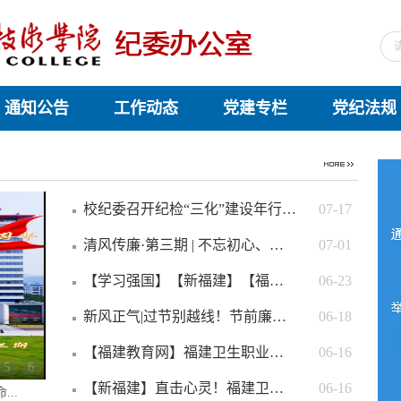
通知公告
工作动态
党建专栏
党纪法规
校纪委召开纪检“三化”建设年行动推进会
07-17
清风传廉·第三期 | 不忘初心、牢记使命…
07-01
【学习强国】【新福建】【福建教育网】…
06-23
新风正气|过节别越线！节前廉洁提醒请…
06-18
【福建教育网】福建卫生职业技术学院举…
06-16
5
6
【新福建】直击心灵！福建卫职院这场清…
06-16
..