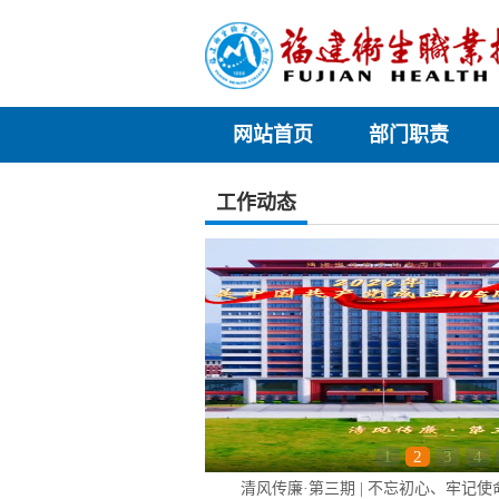
网站首页
部门职责
工作动态
1
2
3
4
清风传廉·第三期 | 不忘初心、牢记使命.