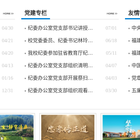
党建专栏
友情
04/30
纪委办公室党支部书记讲授专题党课
07/01
中
04/21
校党委委员、纪委书记林玲讲授树立和践...
06/18
福
04/20
我校纪委参加驻省教育厅纪检监察组组织...
05/11
福
04/13
纪委办公室党支部组织清明祭扫党日活动
04/07
中
01/16
纪委办公室党支部开展祭扫校史英烈主题活动
04/03
党
12/31
纪委办公室党支部组织观看情景党课《人...
03/30
五